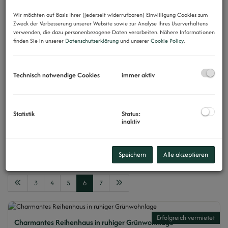
-
Wir möchten auf Basis Ihrer (jederzeit widerrufbaren) Einwilligung Cookies zum
Zweck der Verbesserung unserer Website sowie zur Analyse Ihres Userverhaltens
verwenden, die dazu personenbezogene Daten verarbeiten. Nähere Informationen
Zimmer
finden Sie in unserer
Datenschutzerklärung
und unserer
Cookie Policy
.
-
Technisch notwendige Cookies
immer aktiv
Wohnfläche (von/bis)
-
Statistik
Status:
Weitere Suchoptionen
inaktiv
Filter zurücksetzen
Suchen
Speichern
Alle akzeptieren
3
4
5
6
7
Erfolgreich vermietet
Charmantes Reihenhaus in ruhiger Grünwohnlage