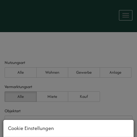
Naviga
Nutzungsart
Alle
Wohnen
Gewerbe
Anlage
Vermarktungsart
Alle
Miete
Kauf
Objektart
Cookie Einstellungen
Preis