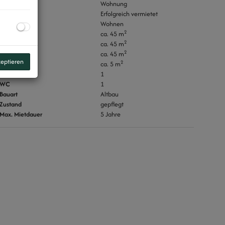
Objektart
Wohnung
Miete
Erfolgreich vermietet
Nutzungsart
Wohnen
2
Fläche
ca. 45 m
2
Wohnfläche
ca. 45 m
2
Nutzfläche
ca. 45 m
zeptieren
2
Kellerfläche
ca. 5 m
Bäder
1
WC
1
Bauart
Altbau
Zustand
gepflegt
Max. Mietdauer
5 Jahre