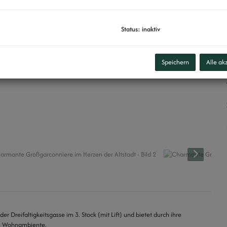
Status: inaktiv
Speichern
Alle ak
r Dreifaltigkeitsgasse im 3. Stock (mit Lift) und bietet durch ihre
es Wohnambiente.