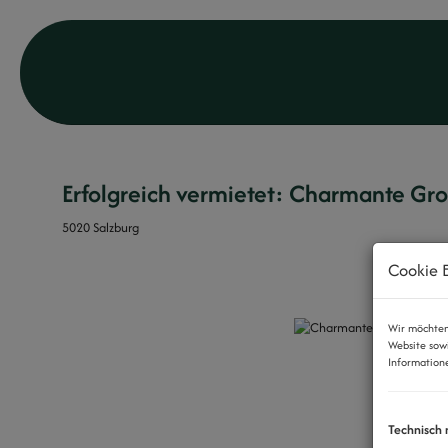
Erfolgreich vermietet: Charmante Gro
5020 Salzburg
Cookie E
z
Wir möchten 
Website sow
Informatione
Technisch