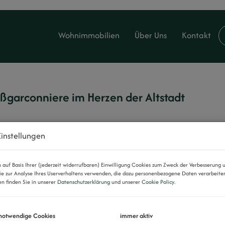
Wohnimmobilien
Über Uns
Kontakt
ßgarconniere im Herzen der Altstadt
instellungen
ur Liste
auf Basis Ihrer (jederzeit widerrufbaren) Einwilligung Cookies zum Zweck der Verbesserung 
ie zur Analyse Ihres Userverhaltens verwenden, die dazu personenbezogene Daten verarbeite
n finden Sie in unserer
Datenschutzerklärung
und unserer
Cookie Policy
.
 notwendige Cookies
immer aktiv