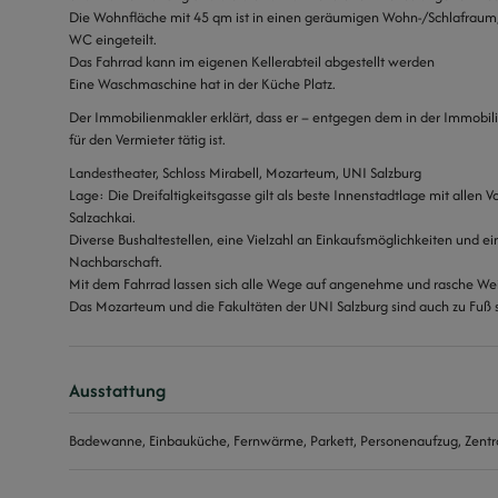
Die Wohnfläche mit 45 qm ist in einen geräumigen Wohn-/Schlafraum,
WC eingeteilt.
Das Fahrrad kann im eigenen Kellerabteil abgestellt werden
Eine Waschmaschine hat in der Küche Platz.
Der Immobilienmakler erklärt, dass er – entgegen dem in der Immobil
für den Vermieter tätig ist.
Landestheater, Schloss Mirabell, Mozarteum, UNI Salzburg
Lage: Die Dreifaltigkeitsgasse gilt als beste Innenstadtlage mit allen
Salzachkai.
Diverse Bushaltestellen, eine Vielzahl an Einkaufsmöglichkeiten und 
Nachbarschaft.
Mit dem Fahrrad lassen sich alle Wege auf angenehme und rasche Wei
Das Mozarteum und die Fakultäten der UNI Salzburg sind auch zu Fuß s
Ausstattung
Badewanne
Einbauküche
Fernwärme
Parkett
Personenaufzug
Zentr