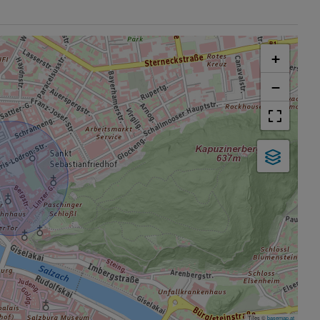
+
−
Tiles ©
basemap.at