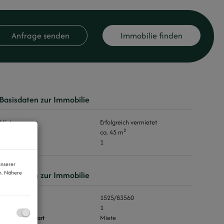
Anfrage senden
Immobilie finden
Basisdaten zur Immobilie
Miete
Erfolgreich vermietet
2
Fläche
ca. 45 m
Zimmer
1
unserer
n. Nähere
Basisdaten zur Immobilie
Objektnr.
1525/83560
Zimmer
1
Vermarktungsart
Miete