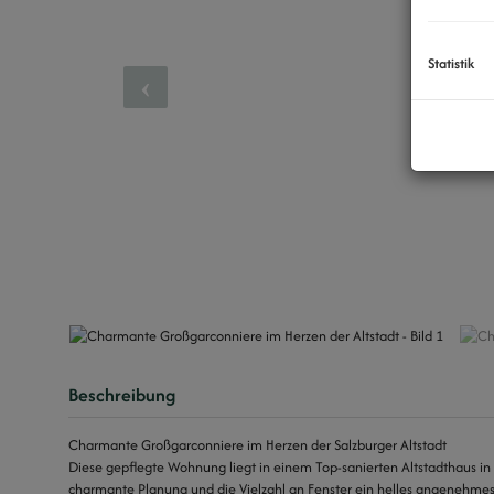
Statistik
Beschreibung
Charmante Großgarconniere im Herzen der Salzburger Altstadt
Diese gepflegte Wohnung liegt in einem Top-sanierten Altstadthaus in de
charmante Planung und die Vielzahl an Fenster ein helles angenehm