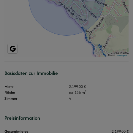
Tiles ©
basemap.at
Basisdaten zur Immobilie
Miete
2.199,00 €
2
Fläche
ca. 136 m
Zimmer
4
Preisinformation
Gesamtmiete:
2.199,00 €