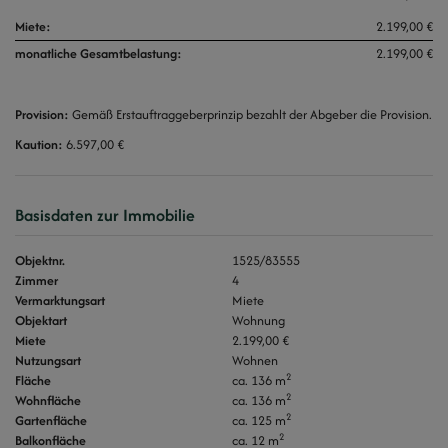
Miete:
2.199,00 €
monatliche Gesamtbelastung:
2.199,00 €
Provision:
Gemäß Erstauftraggeberprinzip bezahlt der Abgeber die Provision.
Kaution:
6.597,00 €
Basisdaten zur Immobilie
Objektnr.
1525/83555
Zimmer
4
Vermarktungsart
Miete
Objektart
Wohnung
Miete
2.199,00 €
Nutzungsart
Wohnen
2
Fläche
ca. 136 m
2
Wohnfläche
ca. 136 m
2
Gartenfläche
ca. 125 m
2
Balkonfläche
ca. 12 m