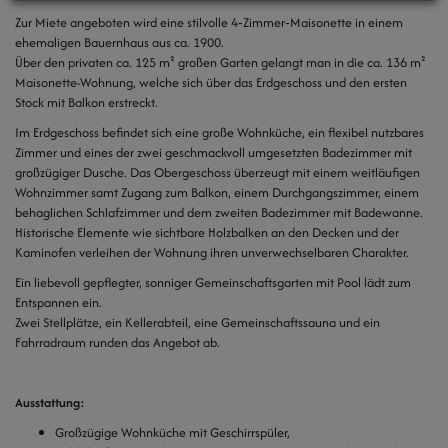
Zur Miete angeboten wird eine stilvolle 4‑Zimmer‑Maisonette in einem
ehemaligen Bauernhaus aus ca. 1900.
Über den privaten ca. 125 m² großen Garten gelangt
man in die ca. 136 m²
Maisonette-Wohnung, welche sich über das Erdgeschoss und den ersten
Stock mit Balkon erstreckt.
Im Erdgeschoss befindet sich eine große Wohnküche, ein flexibel nutzbares
Zimmer und eines der zwei geschmackvoll umgesetzten Badezimmer mit
großzügiger Dusche. Das Obergeschoss überzeugt mit einem weitläufigen
Wohnzimmer samt Zugang zum Balkon, einem Durchgangszimmer, einem
behaglichen Schlafzimmer und dem zweiten Badezimmer mit Badewanne.
Historische Elemente wie sichtbare Holzbalken an den Decken und der
Kaminofen verleihen der Wohnung ihren unverwechselbaren Charakter.
Ein liebevoll gepflegter, sonniger Gemeinschaftsgarten mit Pool lädt zum
Entspannen ein.
Zwei Stellplätze, ein Kellerabteil, eine Gemeinschaftssauna und ein
Fahrradraum runden das Angebot ab.
Ausstattung:
Großzügige Wohnküche mit Geschirrspüler,