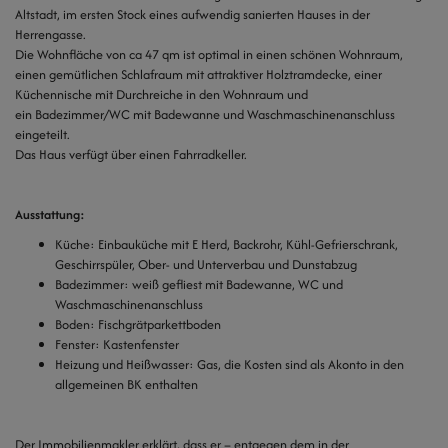
Altstadt, im ersten Stock eines aufwendig sanierten Hauses in der
Herrengasse.
Die Wohnfläche von ca 47 qm ist optimal in einen schönen Wohnraum,
einen gemütlichen Schlafraum mit attraktiver Holztramdecke, einer
Küchennische mit Durchreiche in den Wohnraum und
ein Badezimmer/WC mit Badewanne und Waschmaschinenanschluss
eingeteilt.
Das Haus verfügt über einen Fahrradkeller.
Ausstattung:
Küche: Einbauküche mit E Herd, Backrohr, Kühl-Gefrierschrank,
Geschirrspüler, Ober- und Unterverbau und Dunstabzug
Badezimmer: weiß gefliest mit Badewanne, WC und
Waschmaschinenanschluss
Boden: Fischgrätparkettboden
Fenster: Kastenfenster
Heizung und Heißwasser: Gas, die Kosten sind als Akonto in den
allgemeinen BK enthalten
Der Immobilienmakler erklärt, dass er – entgegen dem in der