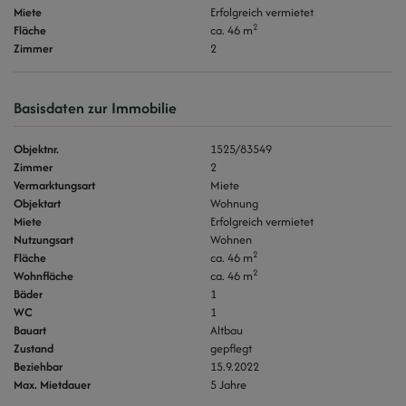
Miete
Erfolgreich vermietet
2
Fläche
ca. 46 m
Zimmer
2
Basisdaten zur Immobilie
Objektnr.
1525/83549
Zimmer
2
Vermarktungsart
Miete
Objektart
Wohnung
Miete
Erfolgreich vermietet
Nutzungsart
Wohnen
2
Fläche
ca. 46 m
2
Wohnfläche
ca. 46 m
Bäder
1
WC
1
Bauart
Altbau
Zustand
gepflegt
Beziehbar
15.9.2022
Max. Mietdauer
5 Jahre