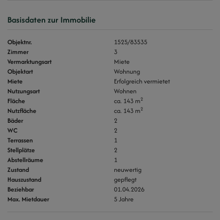
Basisdaten zur Immobilie
Objektnr.
1525/83535
Zimmer
3
Vermarktungsart
Miete
Objektart
Wohnung
Miete
Erfolgreich vermietet
Nutzungsart
Wohnen
2
Fläche
ca. 143 m
2
Nutzfläche
ca. 143 m
Bäder
2
WC
2
Terrassen
1
Stellplätze
2
Abstellräume
1
Zustand
neuwertig
Hauszustand
gepflegt
Beziehbar
01.04.2026
Max. Mietdauer
5 Jahre