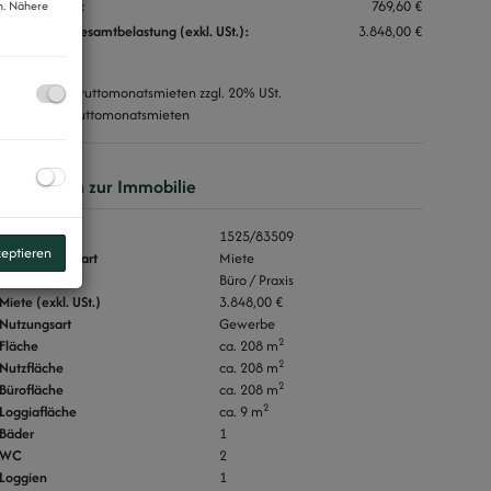
Umsatzsteuer:
769,60 €
n. Nähere
monatliche Gesamtbelastung (exkl. USt.):
3.848,00 €
Provision:
3 Bruttomonatsmieten zzgl. 20% USt.
Kaution:
4 Bruttomonatsmieten
Basisdaten zur Immobilie
Objektnr.
1525/83509
zeptieren
Vermarktungsart
Miete
Objektart
Büro / Praxis
Miete (exkl. USt.)
3.848,00 €
Nutzungsart
Gewerbe
2
Fläche
ca. 208 m
2
Nutzfläche
ca. 208 m
2
Bürofläche
ca. 208 m
2
Loggiafläche
ca. 9 m
Bäder
1
WC
2
Loggien
1