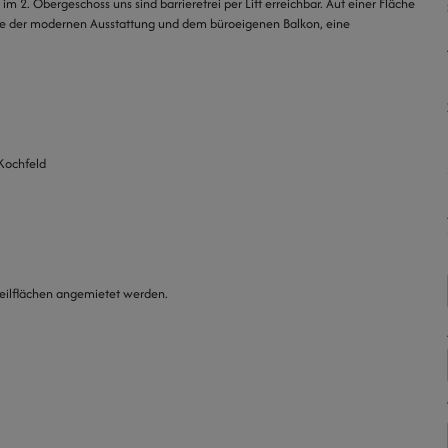
 im 2. Obergeschoss uns sind barrierefrei per Lift erreichbar. Auf einer Fläche
ie der modernen Ausstattung
und dem büroeigenen Balkon, eine
Kochfeld
Teilflächen angemietet werden.