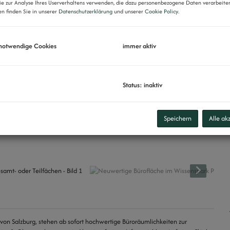
ie zur Analyse Ihres Userverhaltens verwenden, die dazu personenbezogene Daten verarbeite
n finden Sie in unserer
Datenschutzerklärung
und unserer
Cookie Policy
.
 notwendige Cookies
immer aktiv
Status: inaktiv
Speichern
Alle ak
von Salzburg, stehen ab sofort hochwertige Büroräumlichkeiten zur