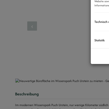
Website sow
Informatione
Technisch
Statistik
Beschreibung
Im modernen Wissenspark Puch Urstein, nur wenige Kilometer südlich 