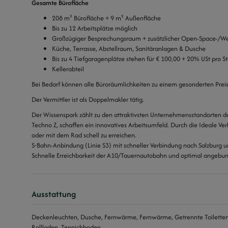
Gesamte Bürofläche
208 m² Bürofläche + 9 m² Außenfläche
Bis zu 12 Arbeitsplätze möglich
Großzügiger Besprechungsraum + zusätzlicher Open-Space-/We
Küche, Terrasse, Abstellraum, Sanitäranlagen & Dusche
Bis zu 4 Tiefgaragenplätze stehen für € 100,00 + 20% USt pro St
Kellerabteil
Bei Bedarf können alle Büroräumlichkeiten zu einem gesonderten Prei
Der Vermittler ist als Doppelmakler tätig.
Der Wissenspark zählt zu den attraktivsten Unternehmensstandorten d
Techno Z, schaffen ein innovatives Arbeitsumfeld. Durch die Ideale Ve
oder mit dem Rad schell zu erreichen.
S-Bahn-Anbindung (Linie S3) mit schneller Verbindung nach Salzburg u
Schnelle Erreichbarkeit der A10/Tauernautobahn und optimal angebun
Ausstattung
Deckenleuchten
Dusche
Fernwärme
Fernwärme
Getrennte Toilette
Rollladen
Teppichboden