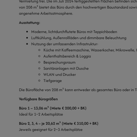
Vermietung frei. Die im Juli 2024 fertiggestellten Flächen befinden sich
von 208 m² bietet das Büro durch den hochwertigen Baustandard sow
angenehme Arbeitsatmosphere.
Ausstattung:
Moderne, lichtdurchflutete Büros mit Teppichboden
Luftkühlung, Außenrollläden und dimmbare Beleuchtung
Nutzung der umfassenden Infrastruktur:
Küche mit Kaffeemaschine, Wasserkocher, Mikrowelle, 
Aufenthaltsbereich & Loggia
Besprechungsraum
Sanitäranlagen mit Dusche
WLAN und Drucker
Tiefgarage
Die Bürofläche von 208 m² kann entweder als gesamtes Büro oder in 
Verfügbare Bürogrößen
Büro 1 – 13,06 m² (Miete € 200,00 + BK)
Ideal für 1–2 Arbeitsplätze
Büro 2, 3, 4 – je 20,62 m²
(Miete € 310,00 + BK)
Jeweils geeignet für 2–3 Arbeitsplätze