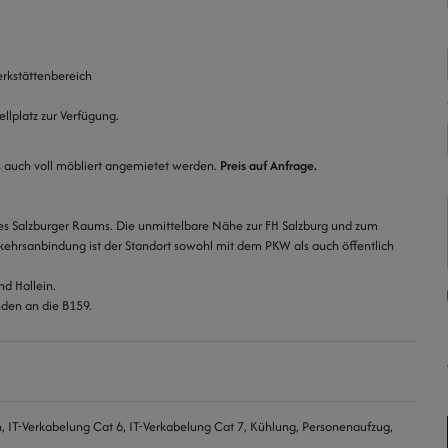
rkstättenbereich
ellplatz zur Verfügung.
s auch voll möbliert angemietet werden.
Preis auf Anfrage.
es Salzburger Raums. Die unmittelbare Nähe zur FH Salzburg und zum
rkehrsanbindung ist der Standort sowohl mit dem PKW als auch öffentlich
nd Hallein.
den an die B159.
n
IT-Verkabelung Cat 6
IT-Verkabelung Cat 7
Kühlung
Personenaufzug