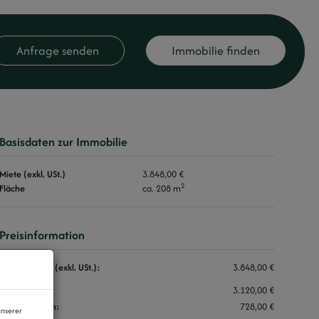
Anfrage senden
Immobilie finden
Basisdaten zur Immobilie
Miete (exkl. USt.)
3.848,00 €
2
Fläche
ca. 208 m
Preisinformation
Gesamtmiete (exkl. USt.):
3.848,00 €
Miete:
3.120,00 €
Betriebskosten:
728,00 €
unserer