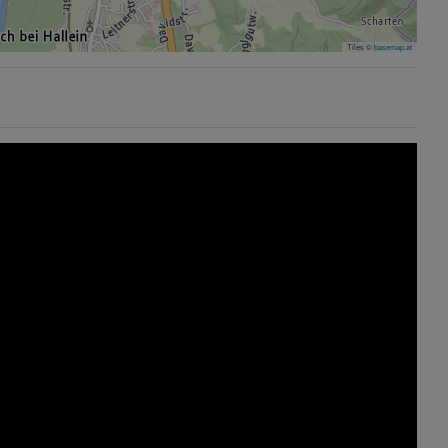
Tiles ©
basemap.at