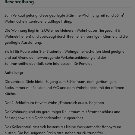
Beschreibung
Zum Verkauf gelangt diese gepflegte 3-Zimmer-Wohnung mit rund 55 m²
Wohnfläche in zentraler Stadtlage Itzling.
Die Wohnung liegt im 2.OG eines kleineren Wohnhauses (insgesamt 6
Wohneinheiten) und überzeugt durch ihre hellen, sonnigen Räume und die
gepflegte Ausstattung.
Sie ist für Paare oder 2-er Studenten Wohngemeinschaften ideal geeignet
und auf Grund der hervorragende Verkehrsanbindung und der
Zentrumsnähe ebenfalls sehr interesssant für Pendler.
Aufteilung:
Die zentrale Diele bietet Zugang zum Schlafraum, dem geräumigen
Badezimmer mit Fenster und WC und dem Wohnbereich mit der offenen
Küche.
Der 2. Schlafraum ist vom Wohn-/Essbereich aus zu begehen
Der Wohnung sind ein geräumiger Kellerraum mit Stromanschluss und
Fenster, sowie ein Dachbodenabteil zugeordnet.
Das Kellerabteil lässt sich bestens als kleine Werkstatt oder Hobbyraum
nutzen. Die h
auseigenen Parkplätze stehen zur Nutzung frei