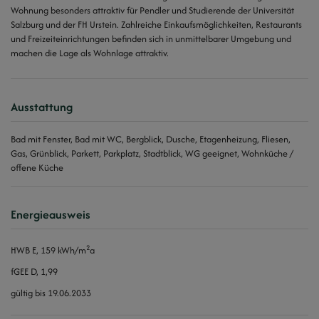
Wohnung besonders attraktiv für Pendler und Studierende der Universität
Salzburg und der FH Urstein. Zahlreiche Einkaufsmöglichkeiten, Restaurants
und Freizeiteinrichtungen befinden sich in unmittelbarer Umgebung und
machen die Lage als Wohnlage attraktiv.
Ausstattung
Bad mit Fenster
Bad mit WC
Bergblick
Dusche
Etagenheizung
Fliesen
Gas
Grünblick
Parkett
Parkplatz
Stadtblick
WG geeignet
Wohnküche /
offene Küche
Energieausweis
2
HWB
E, 159 kWh/m
a
fGEE
D, 1,99
gültig bis
19.06.2033