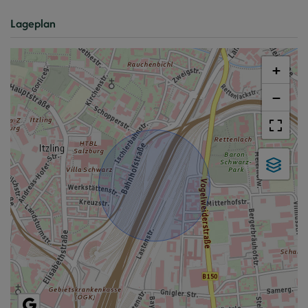
Lageplan
+
−