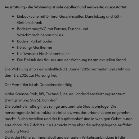
Ausstattung - die Wohnung ist sehr gepflegt und neuwertig ausgestattet:
Einbauküche mit E-Herd, Geschirrspüler, Dunstabzug und Kühl-
Gefrierschrank
Badezimmer/WC mit Fenster, Dusche und
Waschmaschinenanschluss
Böden: Parkettböden
Heizung: Gastherme
Heißwasser: Nachtstromboiler
Die Elektrik des Hauses und der Wohnung ist am aktuellen Stand
Die Wohnung ist bis einschließlich 31. Jänner 2026 vermietet und steht ab
dem 1.2.2026 zur Nutzung frei.
Der Vermittler ist als Doppelmakler tätig.
Nähe Science-Park, BFI, Techno-Z, neues Landesdienstleistungszentrum
(Fertigstellung 2026), Bahnhof
Die Bahnhofstraße gilt als ruhige und zentrale Stadtwohnlage. Die
hervorragende Infrastruktur bietet alles, was das urbane Leben angenehm
macht. Bushaltestellen und der Hauptbahnhof sind in wenigen Gehminuten
erreichbar, die Zufahrt zur A1 erreicht man über die nahegelegene Auffahrt
Salzburg Nord.
Dank der Nähe zur Innenstadt und der guten Verkehrsanbindung ist die