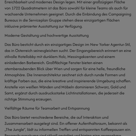
Erreichbarkeit und modernes Design legen. Mit einer großzügigen Fläche
von 1722 Quadratmetern ist das Büro sowohl für kleine Teams als auch für
wachsende Unternehmen geeignet. Durch die Einbindung des Campaigning
Bureaus in die Serviceplan Gruppe stehen diese einzigartigen Flächen
inklusive prämierter Ausstattung zur Verfügung.
Moderne Gestaltung und hochwertige Ausstattung
Das Büro besticht durch ein einzigartiges Design im New Yorker Agentur-Stil,
das in Österreich seinesgleichen sucht. Der Eingangsbereich erinnert an eine
stilvolle Hotellobby mit dunklem Holz, Messingakzenten und einem
einladenden Barbereich. Großflächige Fenster bieten einen
atemberaubenden Blick über Wien und sorgen für eine helle, freundliche
Atmosphäre. Die Innenarchitektur zeichnet sich durch runde Formen und
kräftige Farben aus, die eine kreative und inspirierende Umgebung schaffen.
Anstelle von weißen Wänden und Möbeln dominieren Schwarz, Gold und
Samt, ergänzt durch ausdrucksstarke Lichtinstallationen, die jederzeit die
richtige Stimmung erzeugen.
Vielfältige Räume für Teamarbeit und Entspannung
Das Büro bietet verschiedene Bereiche, die auf Interaktion und
Zusammenarbeit ausgelegt sind. Ein offener Aufenthaltsraum, bekannt als
„The Jungle“, lädt zu informellen Treffen und entspannten Kaffeepausen ein.
Besprechungsräume sind stilvoll gestaltet und bieten eine angenehme