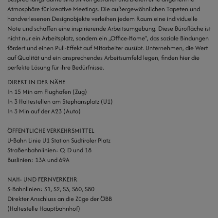
Atmosphäre für kreative Meetings. Die außergewöhnlichen Tapeten und
handverlesenen Designobjekte verleihen jedem Raum eine individuelle
Note und schaffen eine inspirierende Arbeitsumgebung. Diese Bürofläche ist
nicht nur ein Arbeitsplatz, sondern ein „Office-Home“, das soziale Bindungen
fördert und einen Pull-Effekt auf Mitarbeiter ausübt. Unternehmen, die Wert
auf Qualität und ein ansprechendes Arbeitsumfeld legen, finden hier die
perfekte Lösung für ihre Bedürfnisse.
DIREKT IN DER NÄHE
In 15 Min am Flughafen (Zug)
In 3 Haltestellen am Stephansplatz (U1)
In 3 Min auf der A23 (Auto)
ÖFFENTLICHE VERKEHRSMITTEL
U-Bahn Linie U1 Station Südtiroler Platz
Straßenbahnlinien: O, D und 18
Buslinien: 13A und 69A
NAH- UND FERNVERKEHR
S-Bahnlinien: S1, S2, S3, S60, S80
Direkter Anschluss an die Züge der ÖBB
(Haltestelle Hauptbahnhof)