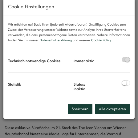
Cookie Einstellungen
Wir möchten auf Basis Ihrer (jederzeit widerrufbaren) Einwilligung Cookies zum
Zweck der Verbesserung unserer Website sowie zur Analyse Ihres Userverhaltens
verwenden, die dazu personenbezogene Daten verarbeiten. Nähere Informationen
finden Sie in unserer
Datenschutzerklärung
und unserer
Cookie Policy
.
Technisch notwendige Cookies
immer aktiv
Statistik
Status:
inaktiv
Speichern
Alle akzeptieren
Beschreibung
Diese exklusive Bürofläche im 21. Stock des The Icon Vienna am Wiener
Hauptbahnhof bietet eine ideale Lage für Unternehmen, die Wert auf