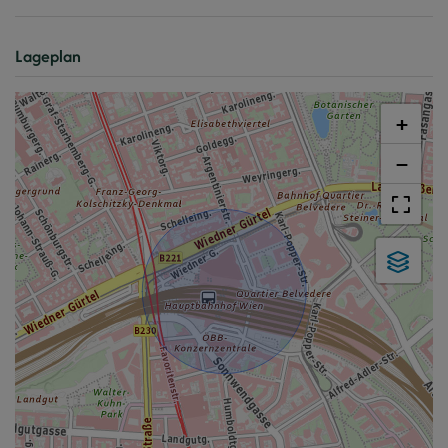
Lageplan
+
−