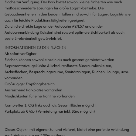
Fläche zur Verfügung. Der Park bietet sowohl kleine Einheiten wie auch
maßgeschneiderte Lösungen für große Logistikbetriebe. Die
Gebäudeeinheiten in den beiden Hallen sind sowohl für Lager-, Logistik- wie
auch für leichte Produktionstätigkeiten geeignet.
Durch die direkte Lage an der Autobahn A9/E57 und an der
Autobahnanbindung Kalsdorf sind sowohl optimale Sichtbarkeit als auch
beste Erreichbarkeit gewährleistet.
INFORMATIONEN ZU DEN FLÄCHEN
Ab sofort verfügbar
Flächen können sowohl einzeln als auch gesamt gemietet werden
Repräsentative, gekühlte & lichtdurchflutete Büroräumlichkeiten,
Archivflächen, Besprechungsräume, Sanitäranlagen, Küchen, Lounge, uvm.
vorhanden
Großzügiger Empfangsbereich
Ausreichend Parkplätze vorhanden
Möglichkeiten für eine Kantine vorhanden
Kompletter 1. OG links auch als Gesamtfläche möglich!
Parkplatz ab € 45,- (Vermietung nur inkl. Büro möglich)
Dieses Objekt, mit eigener Zu- und Abfahrt, bietet eine perfekte Anbindung
zur Autobahn, nur ca. 100m entfernt.