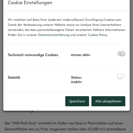
Cookie Einstellungen
Wir möchten auf Basis Ihrer (jederzeit widerrufbaren) Einwilligung Cookies zum
Zweck der Verbesserung unserer Website sowie zur Analyse Ihres Userverhaltens
verwenden, die dazu personenbezogene Daten verarbeiten. Nähere Informationen
finden Sie in unserer
Datenschutzerklärung
und unserer
Cookie Policy
.
Technisch notwendige Cookies
immer aktiv
Statistik
Status:
inaktiv
Speichern
Alle akzeptieren
Beschreibung
Der "VGP Park Graz" entsteht im Süden von Graz in Premstätten auf einer
Gesamtfläche von ca. 9 ha. Insgesamt stehen über 43.000 m2 anmietbarer