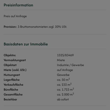
Preisinformation
Preis auf Anfrage
Provision:
3 Bruttomonatsmieten zzgl. 20% USt.
Basisdaten zur Immobilie
Objektnr.
1525/83469
Vermarktungsart
Miete
Objektart
Industrie / Gewerbe
Miete (exkl. USt.)
auf Anfrage
Nutzungsart
Gewerbe
2
Lagerfläche
ca. 50 m
2
Verkaufsfläche
ca. 232 m
2
Bürofläche
ca. 1.723 m
2
Gesamtfläche
ca. 2.000 m
Beziehbar
ab sofort