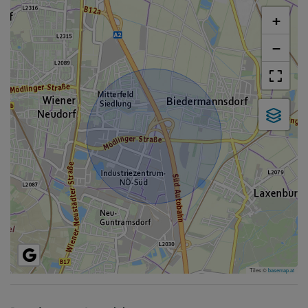
+
−
Tiles ©
basemap.at