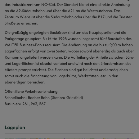
das Industriezentrum NÖ-Süd. Der Standort bietet eine direkte Anbindung
an die A2-Südautobahn und über die A21 an die Westautobahn. Das
Zentrum Wiens ist über die Südautobahn oder über die B17 und die Triester
Straße zu erreichen.
Die großzügig angelegten Baukörper sind um das Hauptquartier und die
Parkgarage gruppiert. Bis Mitte 1998 wurden insgesamt fünf Baustufen des
WALTER Business-Parks realisiert. Die Andienung an die bis zu 9,00 m hohen
Lagerflächen erfolgt von zwei Seiten, wobei sowohl ebenerdig als auch über
Rampen angeliefert werden kann. Die Aufteilung der Anteile zwischen Büro-
und Lagerflächen ist absolut variabel und wird nach den Erfordernissen des
Mieters prompt errichtet. Die Flächen sind gut belichtet und ermöglichen
somit auch die Einrichtung von Lagerbüros, Werkstätten, etc. in den
ebenerdigen Bereichen.
Öffentliche Verkehrsanbindung:
Schnellbahn: Badner Bahn (Station: Griesfeld)
Buslinien: 261, 263, 567
Lageplan