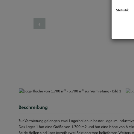
Statistik
Beschreibung
Zur Vermietung gelangen zwei Lagerhallen in bester Lage im Industrive
Das Lager 1 hat eine Größe von 1.700 m2 und hat eine Höhe von 6 Me
Beide Hallen sind über jeweils zwei Sektionaltore belieferbar. Weiters