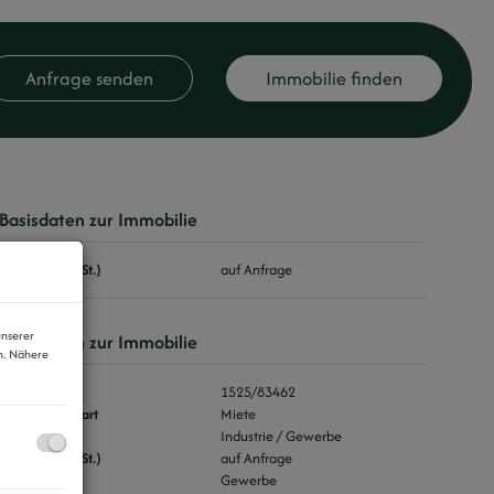
Anfrage senden
Immobilie finden
Basisdaten zur Immobilie
Miete (exkl. USt.)
auf Anfrage
unserer
Basisdaten zur Immobilie
n. Nähere
Objektnr.
1525/83462
Vermarktungsart
Miete
Objektart
Industrie / Gewerbe
Miete (exkl. USt.)
auf Anfrage
Nutzungsart
Gewerbe