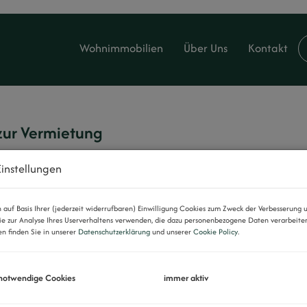
Wohnimmobilien
Über Uns
Kontakt
zur Vermietung
instellungen
ur Liste
auf Basis Ihrer (jederzeit widerrufbaren) Einwilligung Cookies zum Zweck der Verbesserung 
ie zur Analyse Ihres Userverhaltens verwenden, die dazu personenbezogene Daten verarbeite
n finden Sie in unserer
Datenschutzerklärung
und unserer
Cookie Policy
.
 notwendige Cookies
immer aktiv