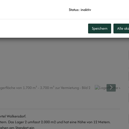
Status: inaktiv
Speichern
Alle ak
rtel Wolkersdorf.
tern. Das Lager 2 umfasst 2.000 m2 und hat eine Höhe von 12 Metern.
 stehen am Standort ein