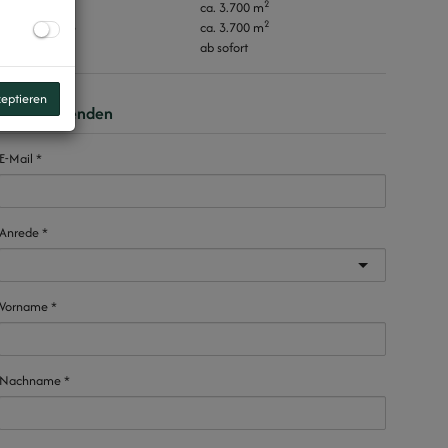
2
Lagerfläche
ca. 3.700 m
2
Gesamtfläche
ca. 3.700 m
Beziehbar
ab sofort
zeptieren
Anfrage senden
E-Mail
Anrede
Vorname
Nachname