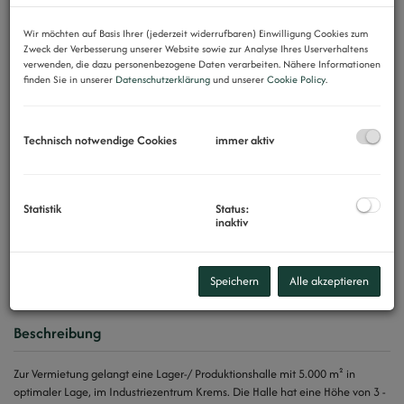
Wir möchten auf Basis Ihrer (jederzeit widerrufbaren) Einwilligung Cookies zum
Zweck der Verbesserung unserer Website sowie zur Analyse Ihres Userverhaltens
verwenden, die dazu personenbezogene Daten verarbeiten. Nähere Informationen
finden Sie in unserer
Datenschutzerklärung
und unserer
Cookie Policy
.
Technisch notwendige Cookies
immer aktiv
Statistik
Status:
inaktiv
Speichern
Alle akzeptieren
Beschreibung
Zur Vermietung gelangt eine Lager-/ Produktionshalle mit 5.000 m² in
optimaler Lage, im Industriezentrum Krems. Die Halle hat eine Höhe von 3 -