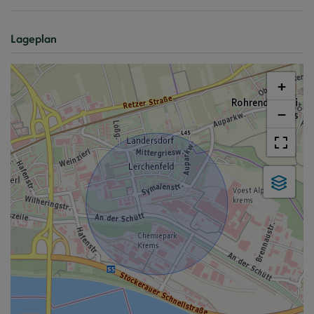
Lageplan
+
−