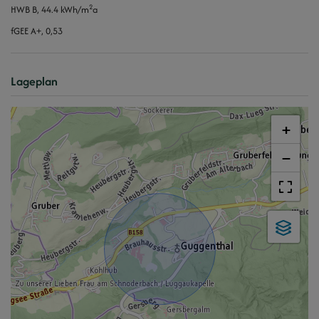
2
HWB
B, 44.4 kWh/m
a
fGEE
A+, 0,53
Lageplan
+
−