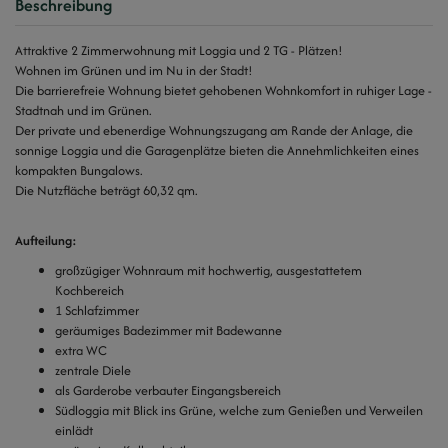
Beschreibung
Attraktive 2 Zimmerwohnung mit Loggia und 2 TG - Plätzen!
Wohnen im Grünen und im Nu in der Stadt!
Die barrierefreie Wohnung bietet gehobenen Wohnkomfort in ruhiger Lage -
Stadtnah und im Grünen.
Der private und ebenerdige Wohnungszugang am Rande der Anlage, die
sonnige Loggia und die Garagenplätze bieten die Annehmlichkeiten eines
kompakten Bungalows.
Die Nutzfläche beträgt 60,32 qm.
Aufteilung:
großzügiger Wohnraum mit hochwertig, ausgestattetem
Kochbereich
1 Schlafzimmer
geräumiges Badezimmer mit Badewanne
extra WC
zentrale Diele
als Garderobe verbauter Eingangsbereich
Südloggia mit Blick ins Grüne, welche zum Genießen und Verweilen
einlädt