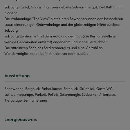
Salzburg - Gnigl, Guggenthal, Seengebiete Salzkammergut, Red Bull Fuschl,
Biogena
Die Wohnanlage "The View" bietet ihren Bewohner:innen den besonderen
Luxus einer ruhigen Grünwohnlage und der gleichzeitigen Nähe zur Stadt
Salzburg
Salzburgs Zentrum ist mit dem Auto und dem Bus (die Bushaltestelle ist
wenige Gehminuten entfernt) angenehm und schnell erreichbar.
Die attraktiven Seen des Salzkammerguts und eine Vielzahl an
Wandermöglichkeiten befinden sich vor der Haustüre.
Ausstattung
Badewanne
Bergblick
Einbauküche
Fernblick
Grünblick
Gäste-WC
Luftwärmepumpe
Parkett
Pellets
Solarenergie
Südbalkon / -terrasse
Tiefgarage
Zentralheizung
Energieausweis