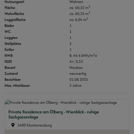
Nutzungsart
Wohnen
2
Fläche
ca. 60,32 m
2
Wohnfläche
ca. 60,32 m
2
Loggiafläche
ca. 6,04 m
Bäder
1
WC
1
Loggien
1
Stellplätze
2
Keller
1
2
HWB
B, 44.4 kWh/m
a
fGEE
A+, 0,53
Bauart
Neubau
Zustand
neuwertig
Beziehbar
01.08.2025
Max. Mietdauer
3 Jahre
Private Residence am Ölberg - Wienblick - ruhige
Sackgassenlage
3400 Klosterneuburg