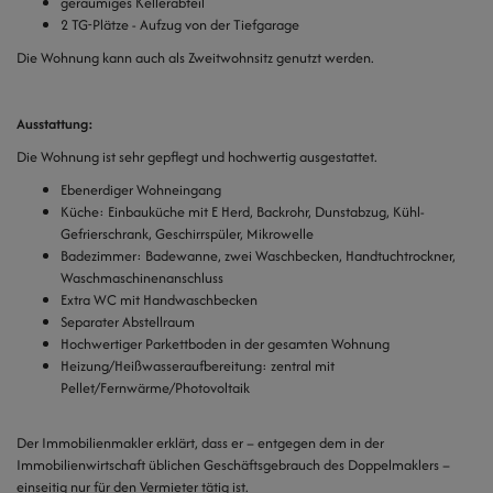
geräumiges Kellerabteil
2 TG-Plätze - Aufzug von der Tiefgarage
Die Wohnung kann auch als Zweitwohnsitz genutzt werden.
Ausstattung:
Die Wohnung ist sehr gepflegt und hochwertig ausgestattet.
Ebenerdiger Wohneingang
Küche: Einbauküche mit E Herd, Backrohr, Dunstabzug, Kühl-
Gefrierschrank, Geschirrspüler, Mikrowelle
Badezimmer: Badewanne, zwei Waschbecken, Handtuchtrockner,
Waschmaschinenanschluss
Extra WC mit Handwaschbecken
Separater Abstellraum
Hochwertiger Parkettboden in der gesamten Wohnung
Heizung/Heißwasseraufbereitung: zentral mit
Pellet/Fernwärme/Photovoltaik
Der Immobilienmakler erklärt, dass er – entgegen dem in der
Immobilienwirtschaft üblichen Geschäftsgebrauch des Doppelmaklers –
einseitig nur für den Vermieter tätig ist.