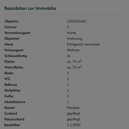
Basisdaten zur Immobilie
Objektnr.
1525/83401
Zimmer
3
Vermarktungsart
Miete
Objektart
Wohnung
Miete
Erfolgreich vermietet
Nutzungsart
Wohnen
Schlüsselfertig
Ja
2
Fläche
ca. 75 m
2
Wohnfläche
ca. 75 m
Bäder
1
WC
1
Balkone
1
Stellplätze
1
Keller
1
Abstellräume
1
Bauart
Neubau
Zustand
gepflegt
Hauszustand
gepflegt
Beziehbar
1.1.2025