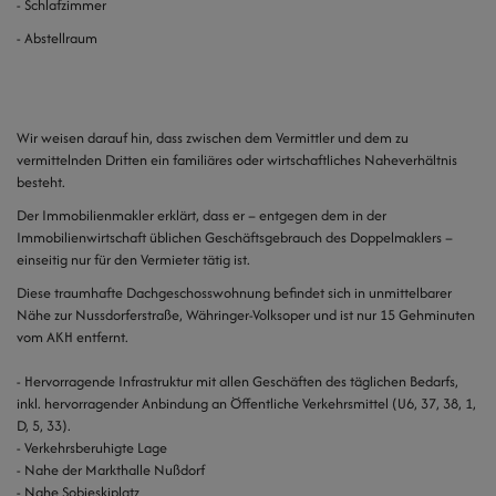
- Schlafzimmer
- Abstellraum
Wir weisen darauf hin, dass zwischen dem Vermittler und dem zu
vermittelnden Dritten ein familiäres oder wirtschaftliches Naheverhältnis
besteht.
Der Immobilienmakler erklärt, dass er – entgegen dem in der
Immobilienwirtschaft üblichen Geschäftsgebrauch des Doppelmaklers –
einseitig nur für den Vermieter tätig ist.
Diese traumhafte Dachgeschosswohnung befindet sich in unmittelbarer
Nähe zur Nussdorferstraße, Währinger-Volksoper und ist nur 15 Gehminuten
vom AKH entfernt.
- Hervorragende Infrastruktur mit allen Geschäften des täglichen Bedarfs,
inkl. hervorragender Anbindung an Öffentliche Verkehrsmittel (U6, 37, 38, 1,
D, 5, 33).
- Verkehrsberuhigte Lage
- Nahe der Markthalle Nußdorf
- Nahe Sobieskiplatz